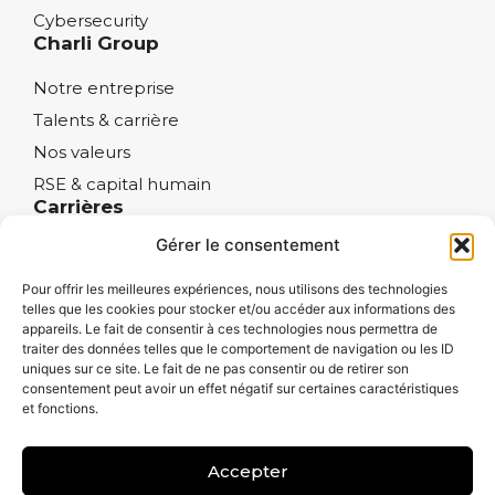
Cybersecurity
Charli Group
Notre entreprise
Talents & carrière
Nos valeurs
RSE & capital humain
Carrières
Gérer le consentement
Notre état d’esprit
Nos engagements
Pour offrir les meilleures expériences, nous utilisons des technologies
telles que les cookies pour stocker et/ou accéder aux informations des
Formations & Certifications
appareils. Le fait de consentir à ces technologies nous permettra de
Nous rejoindre
traiter des données telles que le comportement de navigation ou les ID
uniques sur ce site. Le fait de ne pas consentir ou de retirer son
Contactez-nous
consentement peut avoir un effet négatif sur certaines caractéristiques
et fonctions.
Accepter