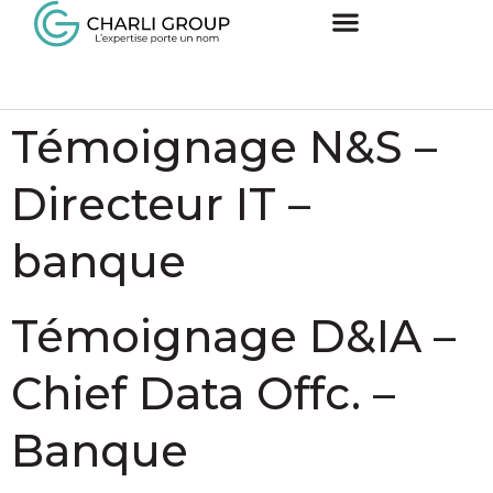
Entreprise
Network & Security
Secteur :
Banque
Témoignage N&S –
Digital
Directeur IT –
Data & IA
Systems & Cloud
banque
Cybersecurity
Témoignage D&IA –
Contactez-nous
Chief Data Offc. –
Banque