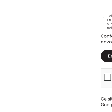
J'a
En 
sui
tr
Conf
envo
Ce si
Goog