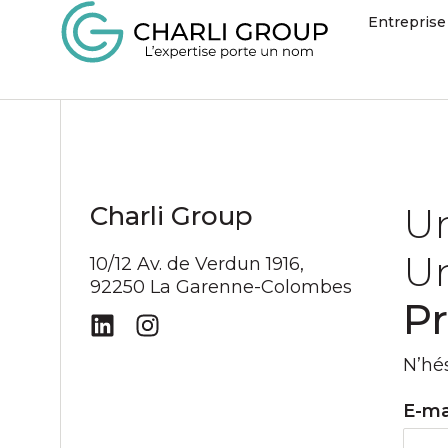
Entreprise
Contacts
Un
Charli Group
U
10/12 Av. de Verdun 1916,
92250 La Garenne-Colombes
Pr
N’hés
E-ma