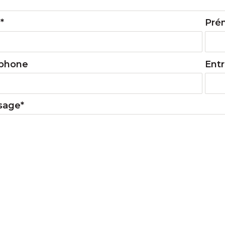
*
Pré
éphone
Entr
sage*